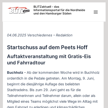
Zum
BLITZaktuell - das
Informationsportal für die Nordheide
Inhalt
und den Hamburger Süden
Main
springen
Menu
04.06.2025 Verschiedenes – Redaktion
Startschuss auf dem Peets Hoff
Auftaktveranstaltung mit Gratis-Eis
und Fahrradtour
Buchholz
– Ab der kommenden Woche wird in Buchholz
ordentlich in die Pedale getreten. Am Montag, 9. Juni,
beginnt die diesjährige Auflage des beliebten
Stadtradelns. Bis zum 29. Juni geht es für die
Teilnehmerinnen und Teilnehmer darum, allein oder als
Mitglied eines Teams möglichst viele Wege im Alltag mit
dem Fahrrad zu erledigen und klimaschädliches